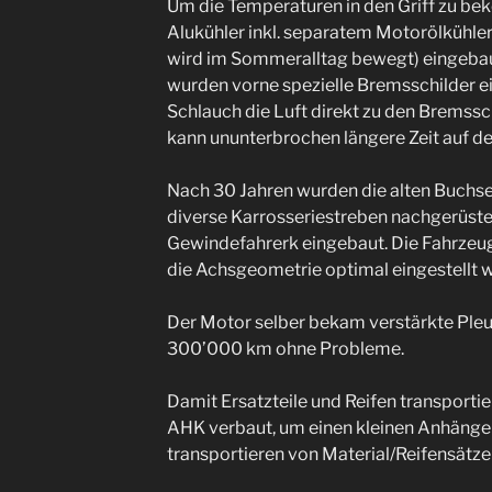
Um die Temperaturen in den Griff zu b
Alukühler inkl. separatem Motorölkühle
wird im Sommeralltag bewegt) eingebau
wurden vorne spezielle Bremsschilder e
Schlauch die Luft direkt zu den Bremssc
kann ununterbrochen längere Zeit auf d
Nach 30 Jahren wurden die alten Buchse
diverse Karrosseriestreben nachgerüstet
Gewindefahrerk eingebaut. Die Fahrzeu
die Achsgeometrie optimal eingestellt 
Der Motor selber bekam verstärkte Pleuel
300’000 km ohne Probleme.
Damit Ersatzteile und Reifen transporti
AHK verbaut, um einen kleinen Anhänger 
transportieren von Material/Reifensätz