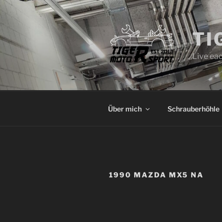
Zum
Inhalt
springen
TI
Live eac
Über mich
Schrauberhöhle
1990 MAZDA MX5 NA