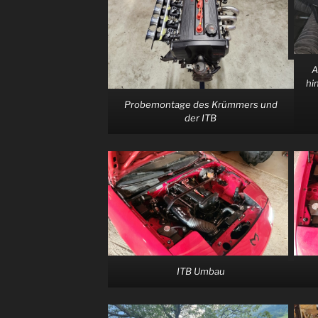
A
hi
Probemontage des Krümmers und
der ITB
ITB Umbau