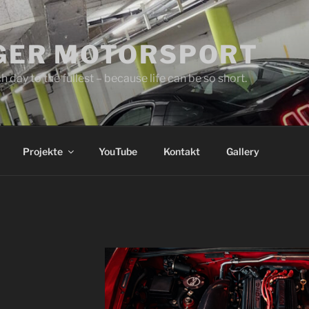
GER MOTORSPORT
h day to the fullest – because life can be so short.
Projekte
YouTube
Kontakt
Gallery